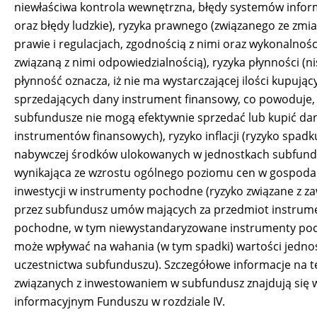
niewłaściwa kontrola wewnętrzna, błędy systemów info
oraz błędy ludzkie), ryzyka prawnego (związanego ze zmi
prawie i regulacjach, zgodnością z nimi oraz wykonalnoś
związaną z nimi odpowiedzialnością), ryzyka płynności (n
płynność oznacza, iż nie ma wystarczającej ilości kupując
sprzedających dany instrument finansowy, co powoduje,
subfundusze nie mogą efektywnie sprzedać lub kupić da
instrumentów finansowych), ryzyko inflacji (ryzyko spadku
nabywczej środków ulokowanych w jednostkach subfun
wynikająca ze wzrostu ogólnego poziomu cen w gospodar
inwestycji w instrumenty pochodne (ryzyko związane z z
przez subfundusz umów mających za przedmiot instrum
pochodne, w tym niewystandaryzowane instrumenty po
może wpływać na wahania (w tym spadki) wartości jedno
uczestnictwa subfunduszu). Szczegółowe informacje na t
związanych z inwestowaniem w subfundusz znajdują się 
informacyjnym Funduszu w rozdziale IV.