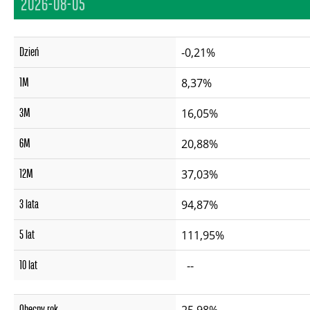
2026-08-05
Dzień
-0,21%
1M
8,37%
3M
16,05%
6M
20,88%
12M
37,03%
3 lata
94,87%
5 lat
111,95%
10 lat
--