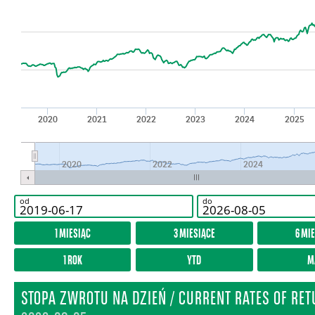
2020
2021
2022
2023
2024
2025
2020
2022
2024
od
do
1 MIESIĄC
3 MIESIĄCE
6 MI
1 ROK
YTD
M
STOPA ZWROTU NA DZIEŃ / CURRENT RATES OF RE