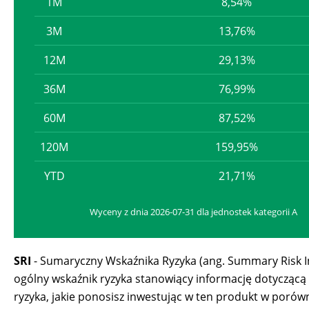
1M
8,54%
3M
13,76%
12M
29,13%
36M
76,99%
60M
87,52%
120M
159,95%
YTD
21,71%
Wyceny z dnia 2026-07-31 dla jednostek kategorii A
SRI
- Sumaryczny Wskaźnika Ryzyka (ang. Summary Risk In
ogólny wskaźnik ryzyka stanowiący informację dotycząc
ryzyka, jakie ponosisz inwestując w ten produkt w porów